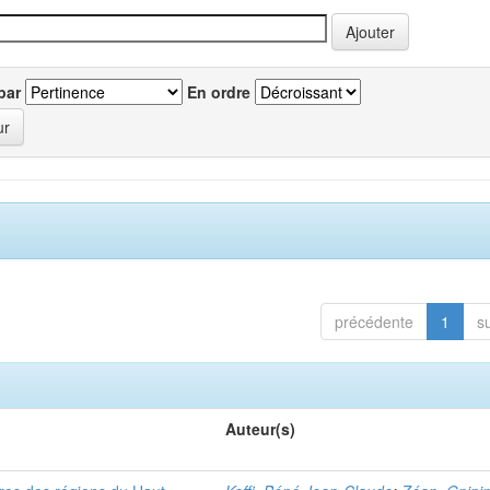
par
En ordre
précédente
1
s
Auteur(s)