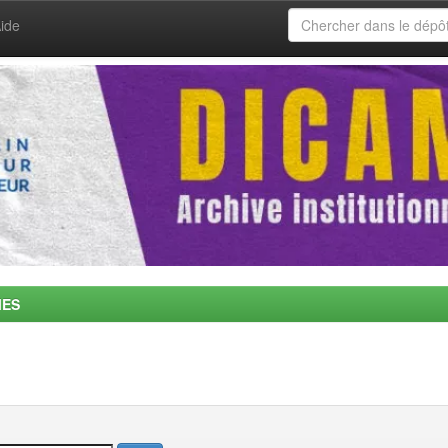
ide
MES