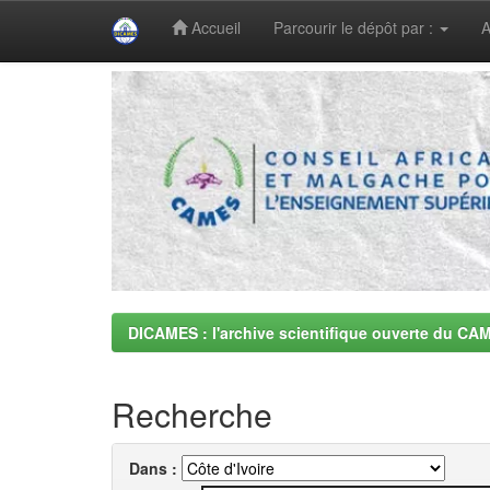
Accueil
Parcourir le dépôt par :
A
Skip
navigation
DICAMES : l'archive scientifique ouverte du CA
Recherche
Dans :