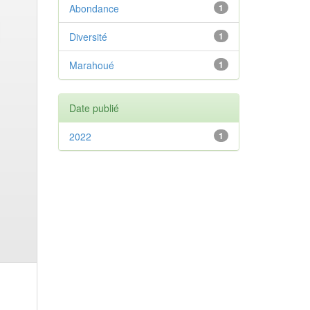
Abondance
1
Diversité
1
Marahoué
1
Date publié
2022
1