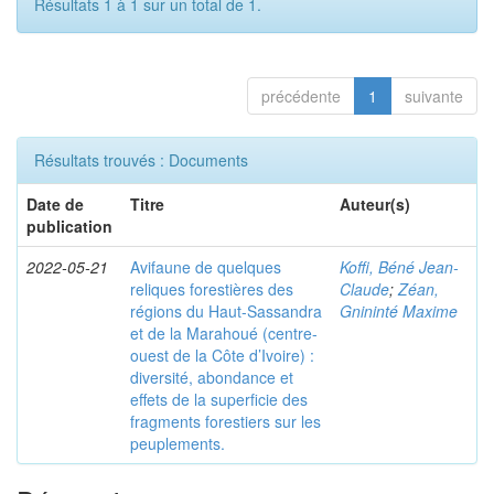
Résultats 1 à 1 sur un total de 1.
précédente
1
suivante
Résultats trouvés : Documents
Date de
Titre
Auteur(s)
publication
2022-05-21
Avifaune de quelques
Koffi, Béné Jean-
reliques forestières des
Claude
;
Zéan,
régions du Haut-Sassandra
Gnininté Maxime
et de la Marahoué (centre-
ouest de la Côte d’Ivoire) :
diversité, abondance et
effets de la superficie des
fragments forestiers sur les
peuplements.