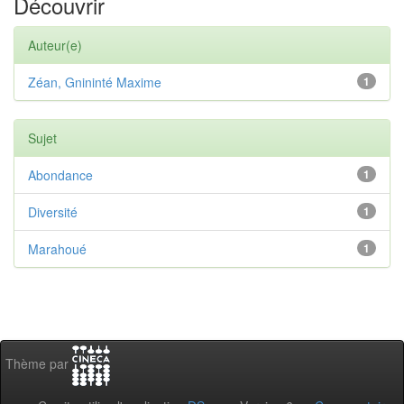
Découvrir
Auteur(e)
Zéan, Gnininté Maxime
1
Sujet
Abondance
1
Diversité
1
Marahoué
1
Thème par