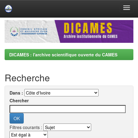
Skip
navigation
DICAMES : l'archive scientifique ouverte du CAMES
Recherche
Dans :
Chercher
Filtres courants :