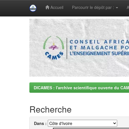
Accueil
Parcourir le dépôt par :
A
Skip
navigation
DICAMES : l'archive scientifique ouverte du CA
Recherche
Dans :