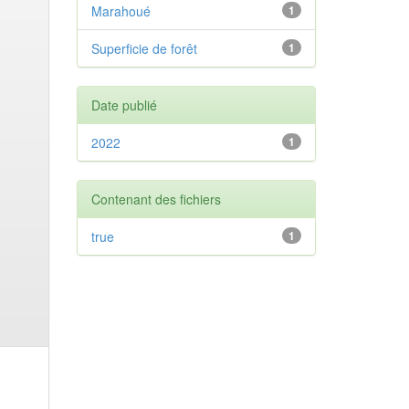
Marahoué
1
Superficie de forêt
1
Date publié
2022
1
Contenant des fichiers
true
1