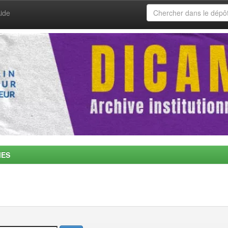
ide
MES