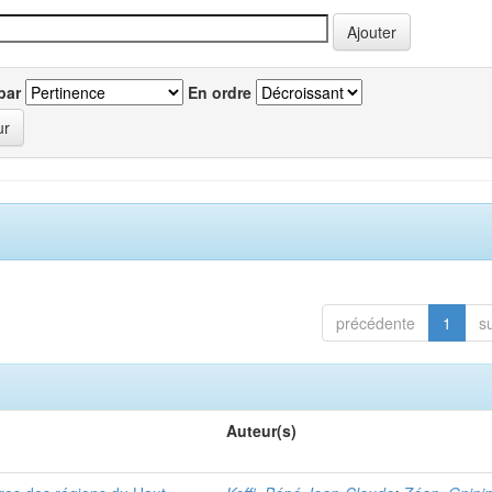
par
En ordre
précédente
1
s
Auteur(s)