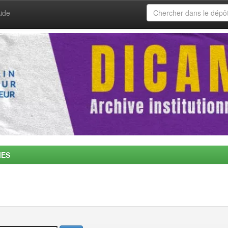
ide
MES