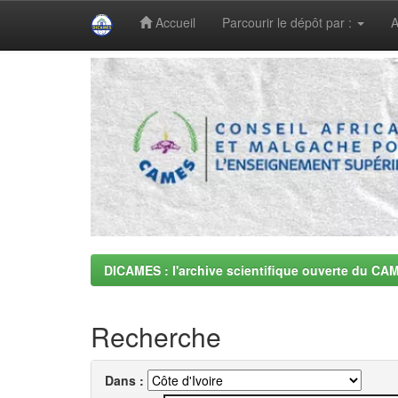
Accueil
Parcourir le dépôt par :
A
Skip
navigation
DICAMES : l'archive scientifique ouverte du CA
Recherche
Dans :