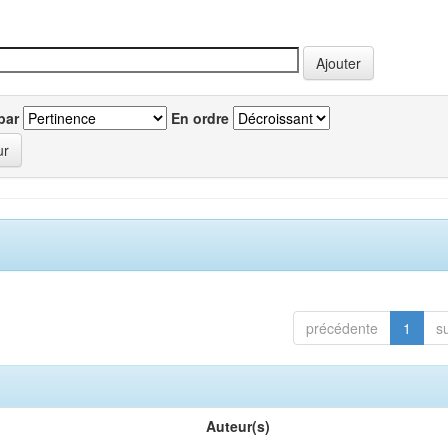
par
En ordre
précédente
1
s
Auteur(s)