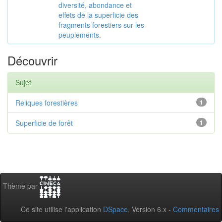
diversité, abondance et
effets de la superficie des
fragments forestiers sur les
peuplements.
Découvrir
Sujet
Reliques forestières
1
Superficie de forêt
1
Thème par
Ce site utilise l'application
DSpace
, Version 6.x -
Commentaires