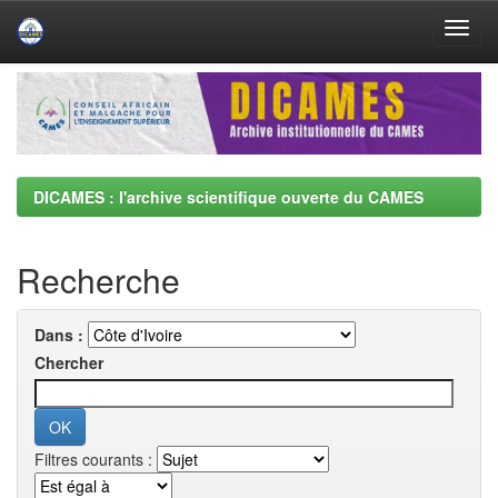
Skip
navigation
DICAMES : l'archive scientifique ouverte du CAMES
Recherche
Dans :
Chercher
Filtres courants :