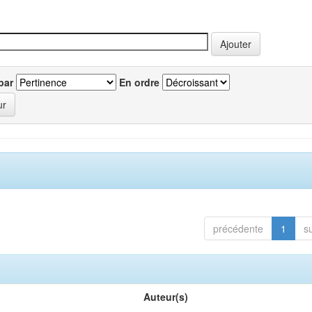
par
En ordre
précédente
1
s
Auteur(s)