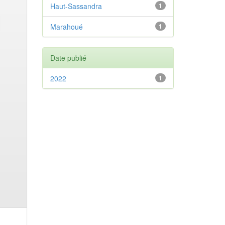
Haut-Sassandra
1
Marahoué
1
Date publié
2022
1