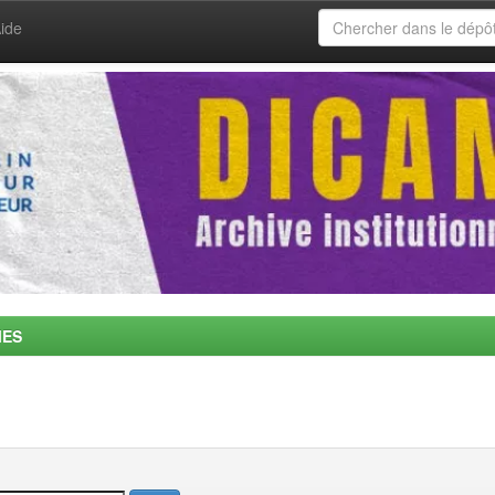
ide
MES