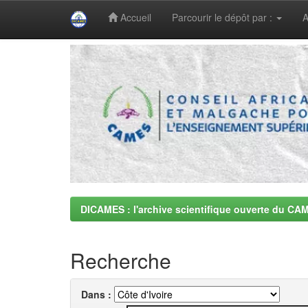
Accueil
Parcourir le dépôt par :
A
Skip
navigation
DICAMES : l'archive scientifique ouverte du CA
Recherche
Dans :