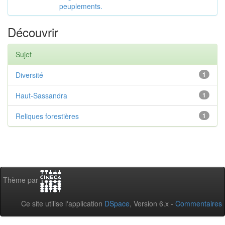
peuplements.
Découvrir
Sujet
Diversité
1
Haut-Sassandra
1
Reliques forestières
1
Thème par
Ce site utilise l'application
DSpace
, Version 6.x -
Commentaires