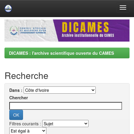
Skip
navigation
DICAMES : l'archive scientifique ouverte du CAMES
Recherche
Dans :
Chercher
Filtres courants :