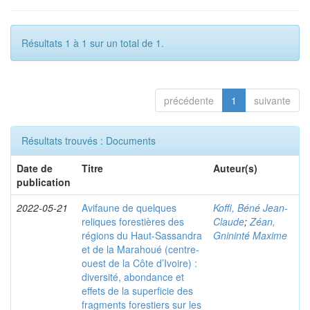
Résultats 1 à 1 sur un total de 1.
précédente
1
suivante
Résultats trouvés : Documents
Date de
Titre
Auteur(s)
publication
2022-05-21
Avifaune de quelques
Koffi, Béné Jean-
reliques forestières des
Claude
;
Zéan,
régions du Haut-Sassandra
Gnininté Maxime
et de la Marahoué (centre-
ouest de la Côte d’Ivoire) :
diversité, abondance et
effets de la superficie des
fragments forestiers sur les