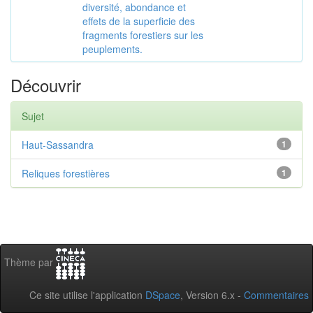
diversité, abondance et
effets de la superficie des
fragments forestiers sur les
peuplements.
Découvrir
Sujet
Haut-Sassandra
1
Reliques forestières
1
Thème par
Ce site utilise l'application
DSpace
, Version 6.x -
Commentaires