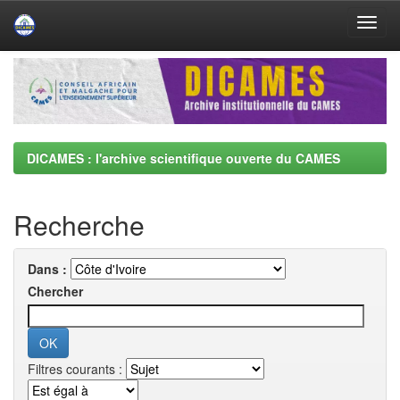
Skip
navigation
DICAMES : l'archive scientifique ouverte du CAMES
Recherche
Dans :
Chercher
Filtres courants :