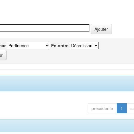
par
En ordre
précédente
1
s