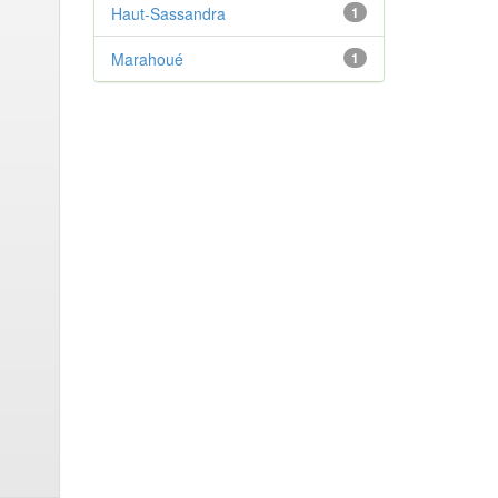
Haut-Sassandra
1
Marahoué
1