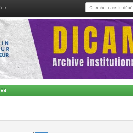
ide
MES