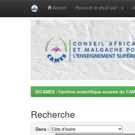
Accueil
Parcourir le dépôt par :
A
Skip
navigation
DICAMES : l'archive scientifique ouverte du CA
Recherche
Dans :