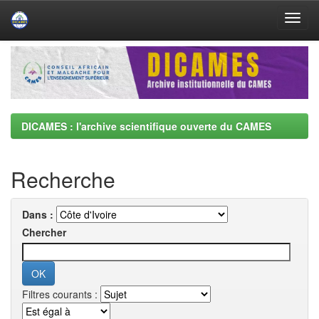
Skip
navigation
DICAMES : l'archive scientifique ouverte du CAMES
Recherche
Dans :
Chercher
Filtres courants :