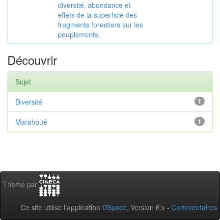
diversité, abondance et
effets de la superficie des
fragments forestiers sur les
peuplements.
Découvrir
Sujet
Diversité
1
Marahoué
1
Thème par
Ce site utilise l'application
DSpace
, Version 6.x -
Commentaires