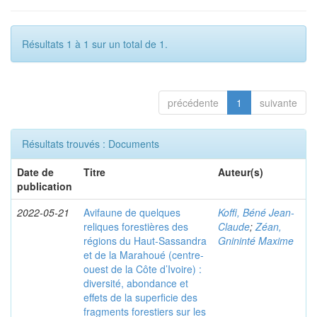
Résultats 1 à 1 sur un total de 1.
précédente
1
suivante
Résultats trouvés : Documents
Date de
Titre
Auteur(s)
publication
2022-05-21
Avifaune de quelques
Koffi, Béné Jean-
reliques forestières des
Claude
;
Zéan,
régions du Haut-Sassandra
Gnininté Maxime
et de la Marahoué (centre-
ouest de la Côte d’Ivoire) :
diversité, abondance et
effets de la superficie des
fragments forestiers sur les