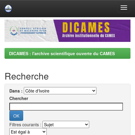
Skip
navigation
DICAMES : l'archive scientifique ouverte du CAMES
Recherche
Dans :
Chercher
Filtres courants :