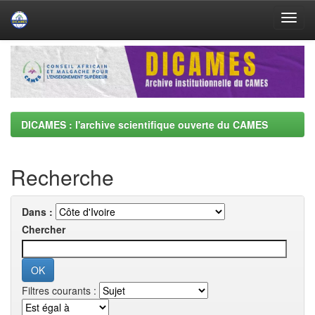
Skip
navigation
DICAMES : l'archive scientifique ouverte du CAMES
Recherche
Dans :
Chercher
Filtres courants :