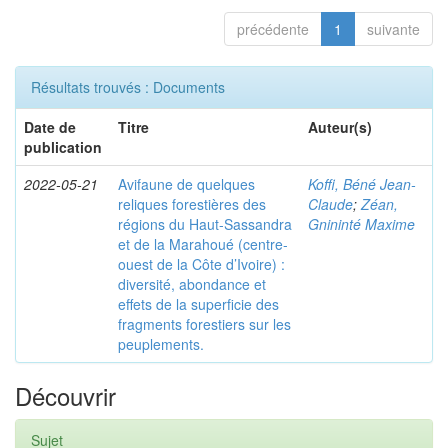
précédente
1
suivante
Résultats trouvés : Documents
Date de
Titre
Auteur(s)
publication
2022-05-21
Avifaune de quelques
Koffi, Béné Jean-
reliques forestières des
Claude
;
Zéan,
régions du Haut-Sassandra
Gnininté Maxime
et de la Marahoué (centre-
ouest de la Côte d’Ivoire) :
diversité, abondance et
effets de la superficie des
fragments forestiers sur les
peuplements.
Découvrir
Sujet