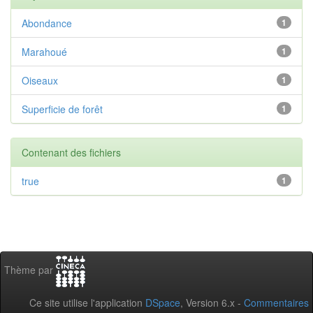
Abondance
1
Marahoué
1
Oiseaux
1
Superficie de forêt
1
Contenant des fichiers
true
1
Thème par
Ce site utilise l'application
DSpace
, Version 6.x -
Commentaires