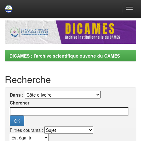
Skip
navigation
DICAMES : l'archive scientifique ouverte du CAMES
Recherche
Dans :
Chercher
Filtres courants :