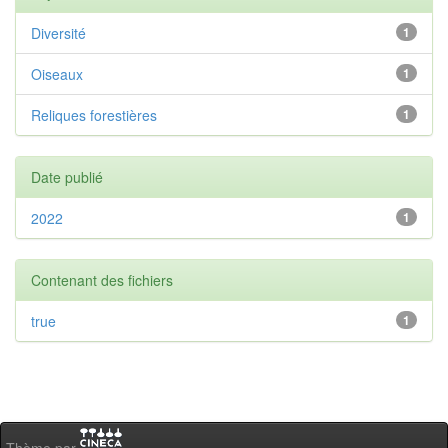
Diversité
1
Oiseaux
1
Reliques forestières
1
Date publié
2022
1
Contenant des fichiers
true
1
Thème par