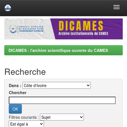
Skip
navigation
DICAMES : l'archive scientifique ouverte du CAMES
Recherche
Dans :
Chercher
Filtres courants :