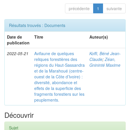
précédente
1
suivante
Résultats trouvés : Documents
Date de
Titre
Auteur(s)
publication
2022-05-21
Avifaune de quelques
Koffi, Béné Jean-
reliques forestières des
Claude
;
Zéan,
régions du Haut-Sassandra
Gnininté Maxime
et de la Marahoué (centre-
ouest de la Côte d’Ivoire) :
diversité, abondance et
effets de la superficie des
fragments forestiers sur les
peuplements.
Découvrir
Sujet