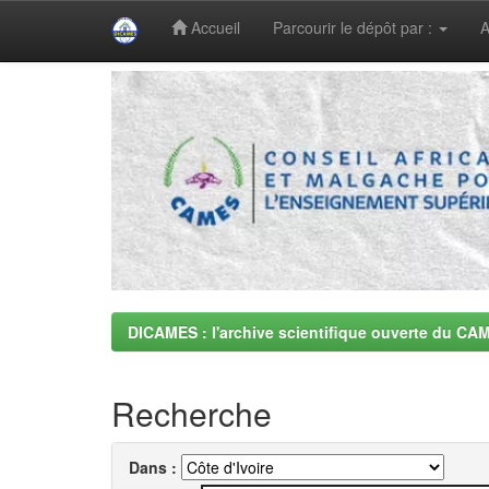
Accueil
Parcourir le dépôt par :
A
Skip
navigation
DICAMES : l'archive scientifique ouverte du CA
Recherche
Dans :