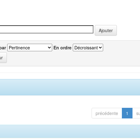
par
En ordre
précédente
1
s