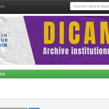
ide
MES