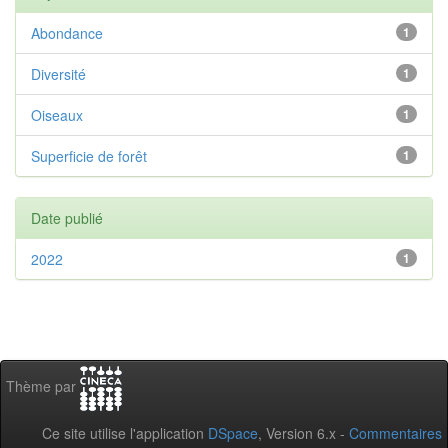
Abondance
1
Diversité
1
Oiseaux
1
Superficie de forêt
1
Date publié
2022
1
Thème par
Ce site utilise l'application
DSpace
, Version 6.x -
Commentaires