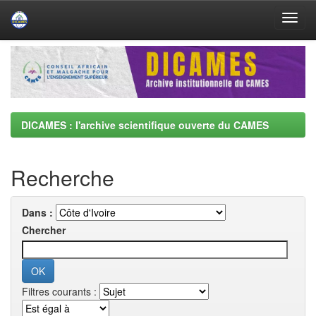
Skip
navigation
DICAMES : l'archive scientifique ouverte du CAMES
Recherche
Dans :
Chercher
Filtres courants :