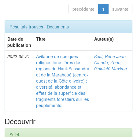
précédente
1
suivante
Résultats trouvés : Documents
Date de
Titre
Auteur(s)
publication
2022-05-21
Avifaune de quelques
Koffi, Béné Jean-
reliques forestières des
Claude
;
Zéan,
régions du Haut-Sassandra
Gnininté Maxime
et de la Marahoué (centre-
ouest de la Côte d’Ivoire) :
diversité, abondance et
effets de la superficie des
fragments forestiers sur les
peuplements.
Découvrir
Sujet