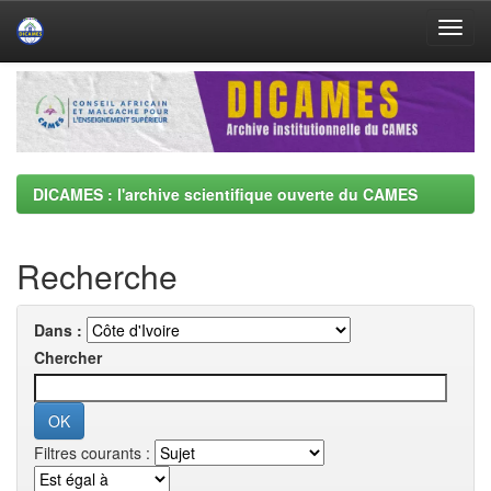
Skip
navigation
DICAMES : l'archive scientifique ouverte du CAMES
Recherche
Dans :
Chercher
Filtres courants :