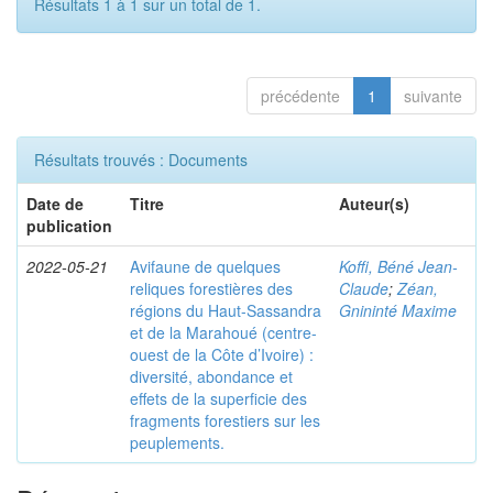
Résultats 1 à 1 sur un total de 1.
précédente
1
suivante
Résultats trouvés : Documents
Date de
Titre
Auteur(s)
publication
2022-05-21
Avifaune de quelques
Koffi, Béné Jean-
reliques forestières des
Claude
;
Zéan,
régions du Haut-Sassandra
Gnininté Maxime
et de la Marahoué (centre-
ouest de la Côte d’Ivoire) :
diversité, abondance et
effets de la superficie des
fragments forestiers sur les
peuplements.