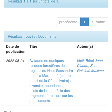
Résultats 1 à 1 sur un total de 1.
précédente
1
suivante
Résultats trouvés : Documents
Date de
Titre
Auteur(s)
publication
2022-05-21
Avifaune de quelques
Koffi, Béné Jean-
reliques forestières des
Claude
;
Zéan,
régions du Haut-Sassandra
Gnininté Maxime
et de la Marahoué (centre-
ouest de la Côte d’Ivoire) :
diversité, abondance et
effets de la superficie des
fragments forestiers sur les
peuplements.