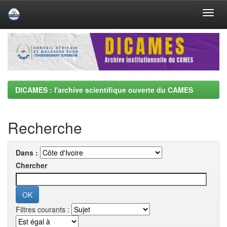
Skip
navigation
DICAMES : l'archive scientifique ouverte du CAMES
Recherche
Dans :
Chercher
Filtres courants :