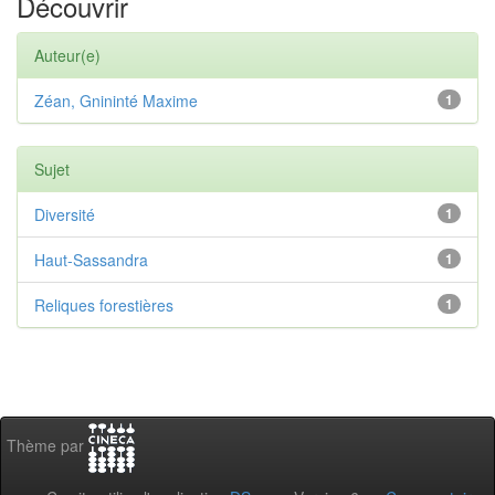
Découvrir
Auteur(e)
Zéan, Gnininté Maxime
1
Sujet
Diversité
1
Haut-Sassandra
1
Reliques forestières
1
Thème par