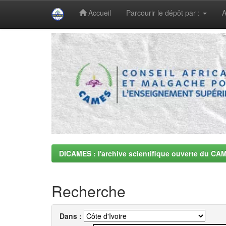
Accueil
Parcourir le dépôt par :
A
Skip
navigation
DICAMES : l'archive scientifique ouverte du CA
Recherche
Dans :