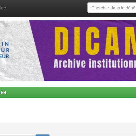
ide
MES