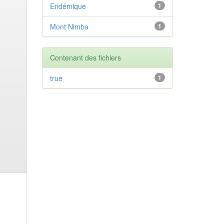
Endémique
1
Mont Nimba
1
Contenant des fichiers
true
1