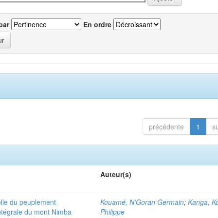
par
En ordre
précédente
1
s
Auteur(s)
elle du peuplement
Kouamé, N’Goran Germain
;
Kanga, K
intégrale du mont Nimba
Philippe