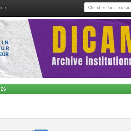
ide
MES