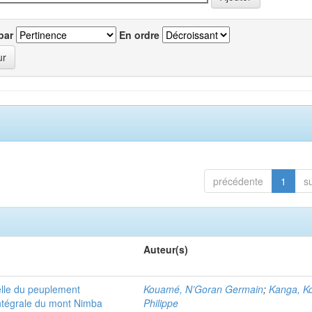
par
En ordre
précédente
1
s
Auteur(s)
elle du peuplement
Kouamé, N’Goran Germain
;
Kanga, K
intégrale du mont Nimba
Philippe