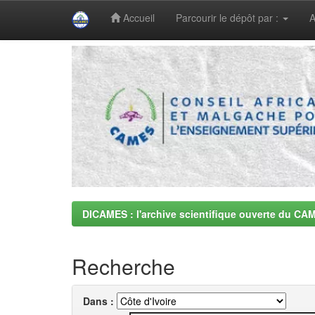
Accueil
Parcourir le dépôt par :
A
Skip
navigation
DICAMES : l'archive scientifique ouverte du CA
Recherche
Dans :