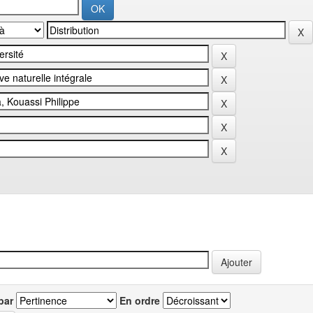
par
En ordre