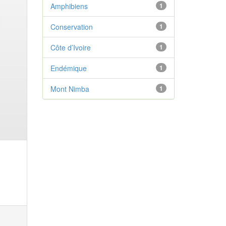
Amphibiens
1
Conservation
1
Côte d’Ivoire
1
Endémique
1
Mont Nimba
1