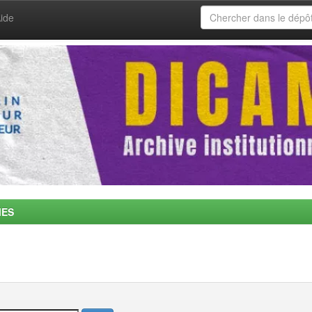
ide
MES