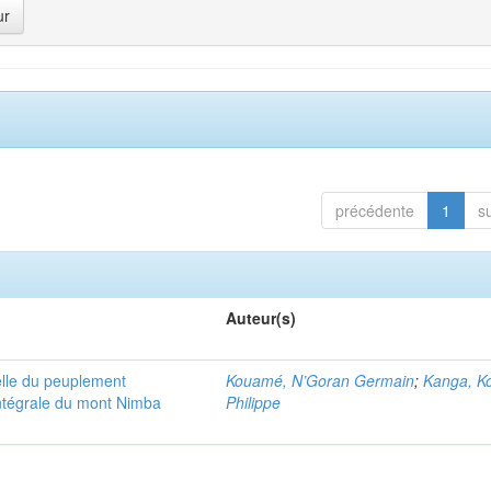
précédente
1
s
Auteur(s)
elle du peuplement
Kouamé, N’Goran Germain
;
Kanga, K
intégrale du mont Nimba
Philippe