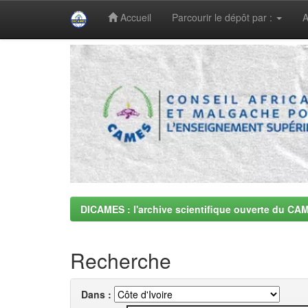
Accueil
Parcourir le dépôt par :
A
Skip
navigation
DICAMES : l'archive scientifique ouverte du CA
Recherche
Dans :