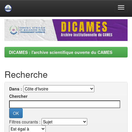
Skip
navigation
DICAMES : l'archive scientifique ouverte du CAMES
Recherche
Dans :
Chercher
Filtres courants :