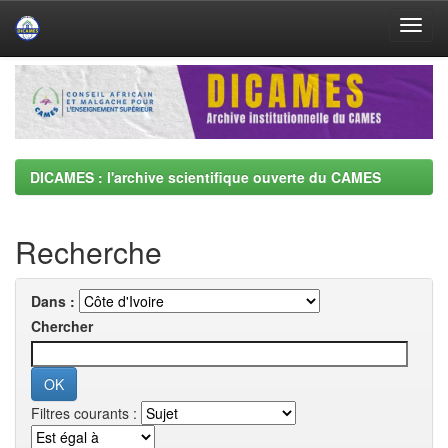
Skip
navigation
DICAMES : l'archive scientifique ouverte du CAMES
Recherche
Dans :
Chercher
Filtres courants :