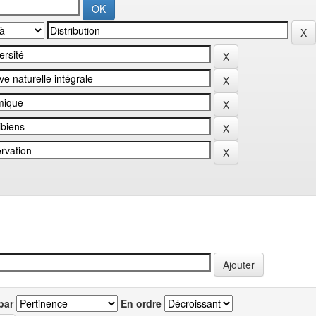
par
En ordre