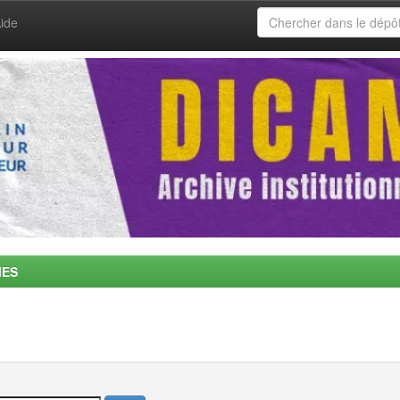
ide
MES