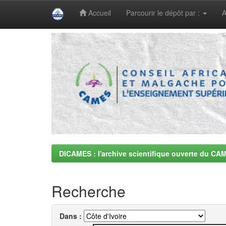
Accueil
Parcourir le dépôt par :
A
Skip
navigation
DICAMES : l'archive scientifique ouverte du CA
Recherche
Dans :