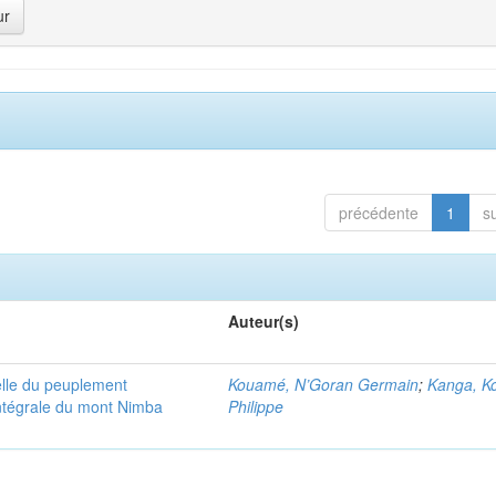
précédente
1
s
Auteur(s)
elle du peuplement
Kouamé, N’Goran Germain
;
Kanga, K
intégrale du mont Nimba
Philippe