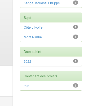
Kanga, Kouassi Philippe
1
Sujet
Côte d’Ivoire
1
Mont Nimba
1
Date publié
2022
1
Contenant des fichiers
true
1