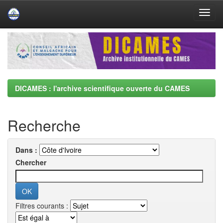
Skip
navigation
DICAMES : l'archive scientifique ouverte du CAMES
Recherche
Dans :
Chercher
Filtres courants :