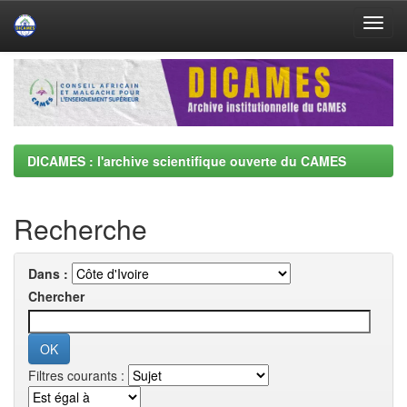
Skip
navigation
DICAMES : l'archive scientifique ouverte du CAMES
Recherche
Dans :
Chercher
Filtres courants :