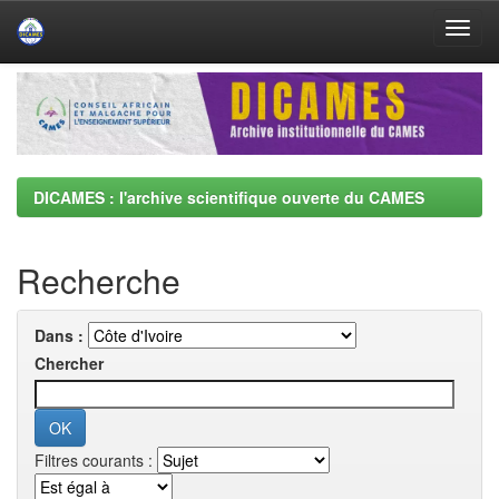
Skip
navigation
DICAMES : l'archive scientifique ouverte du CAMES
Recherche
Dans :
Chercher
Filtres courants :