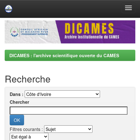
Skip
navigation
DICAMES : l'archive scientifique ouverte du CAMES
Recherche
Dans :
Chercher
Filtres courants :