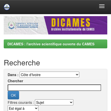
Skip
navigation
DICAMES : l'archive scientifique ouverte du CAMES
Recherche
Dans :
Chercher
Filtres courants :