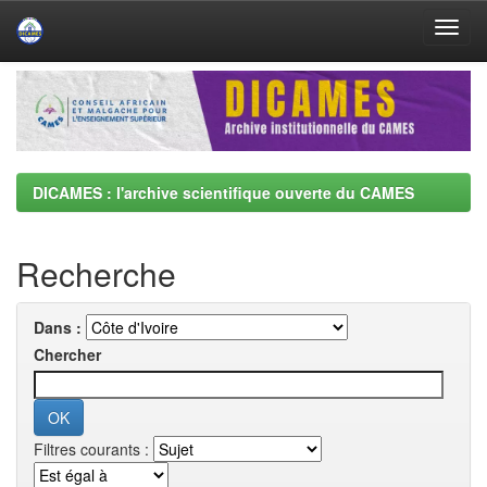
Skip
navigation
DICAMES : l'archive scientifique ouverte du CAMES
Recherche
Dans :
Chercher
Filtres courants :