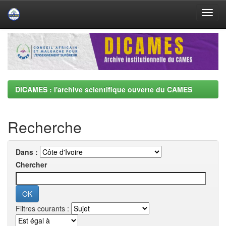
Skip
navigation
DICAMES : l'archive scientifique ouverte du CAMES
Recherche
Dans :
Chercher
Filtres courants :