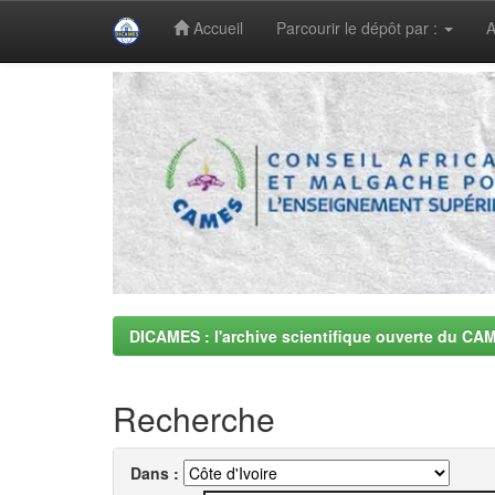
Accueil
Parcourir le dépôt par :
A
Skip
navigation
DICAMES : l'archive scientifique ouverte du CA
Recherche
Dans :