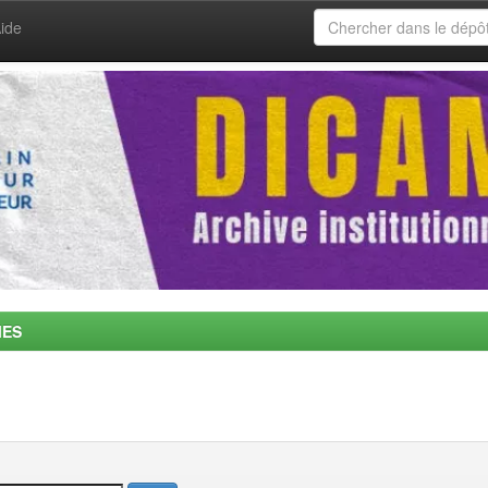
ide
MES