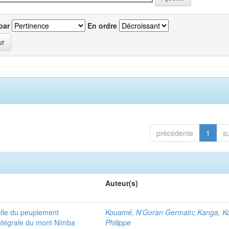
par
En ordre
précédente
1
s
Auteur(s)
elle du peuplement
Kouamé, N’Goran Germain
;
Kanga, K
intégrale du mont Nimba
Philippe