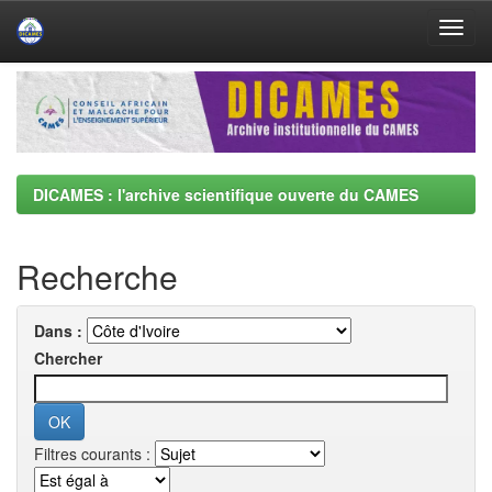
Skip
navigation
DICAMES : l'archive scientifique ouverte du CAMES
Recherche
Dans :
Chercher
Filtres courants :