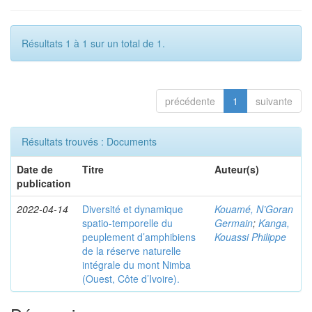
Résultats 1 à 1 sur un total de 1.
précédente
1
suivante
Résultats trouvés : Documents
Date de
Titre
Auteur(s)
publication
2022-04-14
Diversité et dynamique
Kouamé, N’Goran
spatio-temporelle du
Germain
;
Kanga,
peuplement d’amphibiens
Kouassi Philippe
de la réserve naturelle
intégrale du mont Nimba
(Ouest, Côte d’Ivoire).