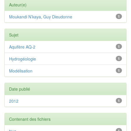
Auteur(e)
Moukandi N’kaya, Guy Dieudonne
1
Sujet
Aquifère AQ-2
1
Hydrogéologie
1
Modélisation
1
Date publié
2012
1
Contenant des fichiers
true
1