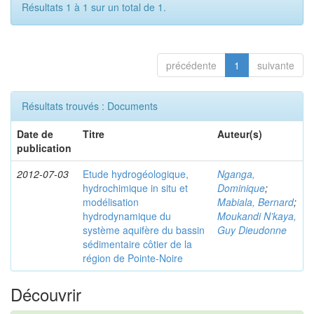
Résultats 1 à 1 sur un total de 1.
précédente
1
suivante
Résultats trouvés : Documents
Date de
Titre
Auteur(s)
publication
2012-07-03
Etude hydrogéologique,
Nganga,
hydrochimique in situ et
Dominique
;
modélisation
Mabiala, Bernard
;
hydrodynamique du
Moukandi N’kaya,
système aquifère du bassin
Guy Dieudonne
sédimentaire côtier de la
région de Pointe-Noire
Découvrir