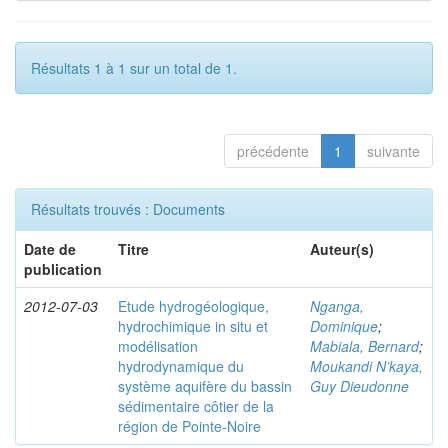
Résultats 1 à 1 sur un total de 1.
précédente
1
suivante
Résultats trouvés : Documents
Date de
Titre
Auteur(s)
publication
2012-07-03
Etude hydrogéologique,
Nganga,
hydrochimique in situ et
Dominique
;
modélisation
Mabiala, Bernard
;
hydrodynamique du
Moukandi N’kaya,
système aquifère du bassin
Guy Dieudonne
sédimentaire côtier de la
région de Pointe-Noire