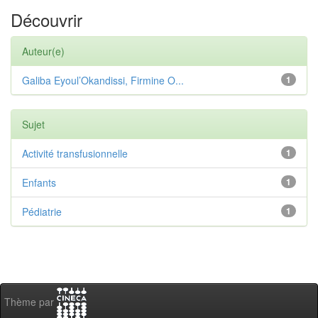
Découvrir
Auteur(e)
Galiba Eyoul’Okandissi, Firmine O...
1
Sujet
Activité transfusionnelle
1
Enfants
1
Pédiatrie
1
Thème par