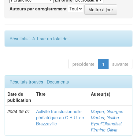
Auteurs par enregistrement
Résultats 1 à 1 sur un total de 1.
précédente
1
suivante
Résultats trouvés : Documents
Date de
Titre
Auteur(s)
publication
2004-09-01
Activité transfusionnelle
Moyen, Georges
pédiatrique au C.H.U. de
Marius
;
Galiba
Brazzaville
Eyoul’Okandissi,
Firmine Olivia