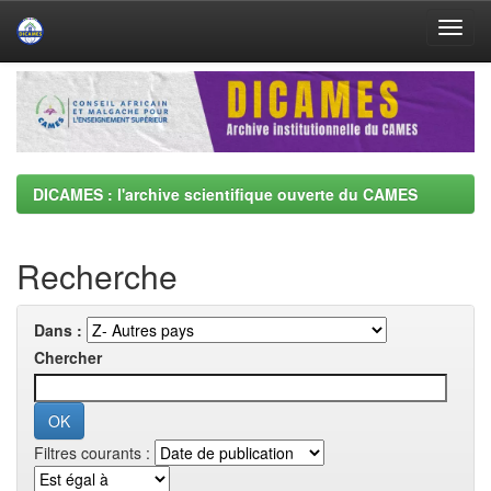
Skip
navigation
DICAMES : l'archive scientifique ouverte du CAMES
Recherche
Dans :
Chercher
Filtres courants :