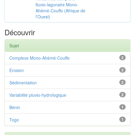
fluvio-lagunaire Mono-
Ahémé-Couffo (Afrique de
l’Ouest)
Découvrir
Sujet
Complexe Mono-Ahémé-Couffo
2
Erosion
2
Sédimentation
2
Variabilité pluvio-hydrologique
2
Bénin
1
Togo
1