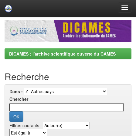
Skip
navigation
DICAMES : l'archive scientifique ouverte du CAMES
Recherche
Dans :
Chercher
Filtres courants :