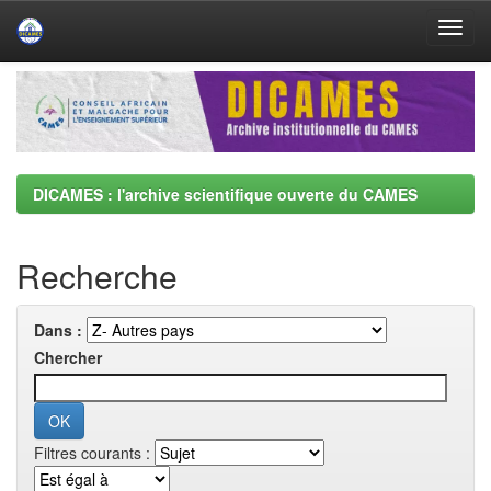
Skip
navigation
DICAMES : l'archive scientifique ouverte du CAMES
Recherche
Dans :
Chercher
Filtres courants :