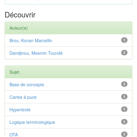
Découvrir
Auteur(e)
Brou, Konan Marcellin
1
Dandjinou, Mesmin Toundé
1
Sujet
Base de concepts
1
Cartes à puce
1
Hypertexte
1
Logique terminologique
1
OTA
1