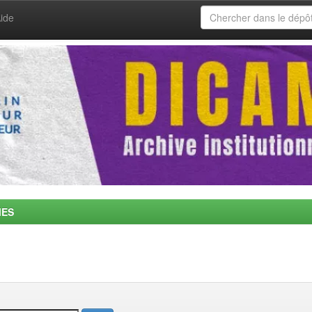
ide
MES