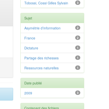
Tobossi, Cossi Gilles Sylvain
3
Sujet
Asymétrie d’information
2
France
2
Dictature
1
Partage des richesses
1
Ressources naturelles
1
Date publié
2009
3
Contenant des fichiers