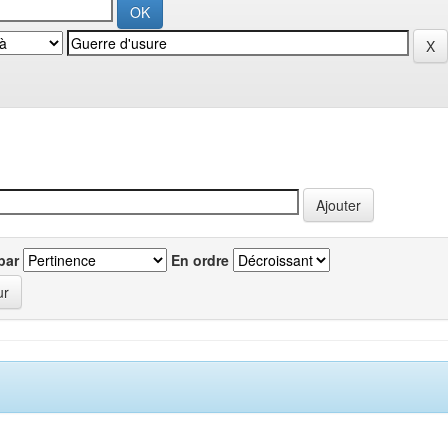
par
En ordre