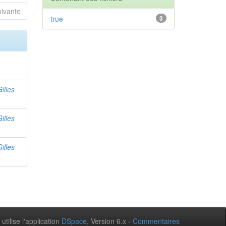
uivante
true
3
illes
illes
illes
 utilise l'application
DSpace
, Version 6.x -
Commentaires