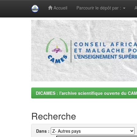
Accueil
Parcourir le dépôt par :
A
Skip
navigation
DICAMES : l'archive scientifique ouverte du CA
Recherche
Dans :