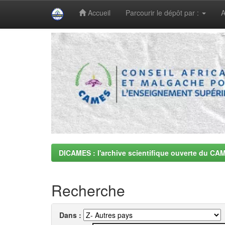
Accueil
Parcourir le dépôt par :
A
Skip
navigation
DICAMES : l'archive scientifique ouverte du CA
Recherche
Dans :