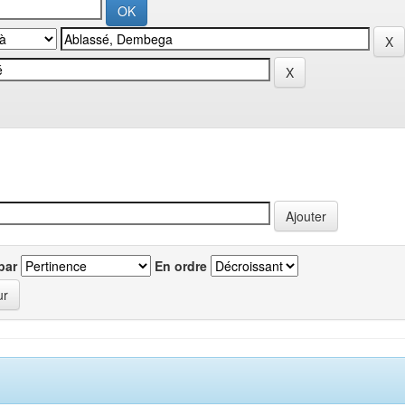
par
En ordre