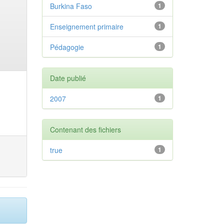
Burkina Faso
1
Enseignement primaire
1
Pédagogie
1
Date publié
2007
1
Contenant des fichiers
true
1