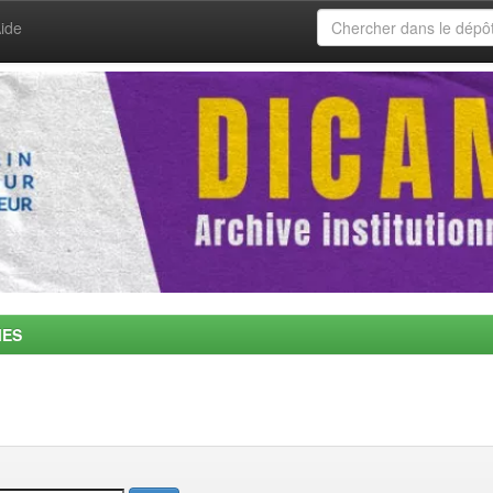
ide
MES