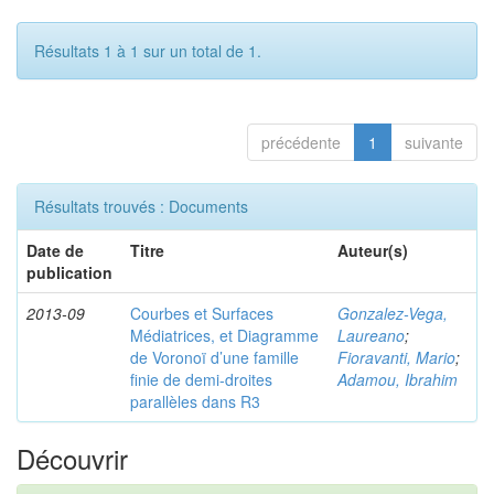
Résultats 1 à 1 sur un total de 1.
précédente
1
suivante
Résultats trouvés : Documents
Date de
Titre
Auteur(s)
publication
2013-09
Courbes et Surfaces
Gonzalez-Vega,
Médiatrices, et Diagramme
Laureano
;
de Voronoï d’une famille
Fioravanti, Mario
;
finie de demi-droites
Adamou, Ibrahim
parallèles dans R3
Découvrir