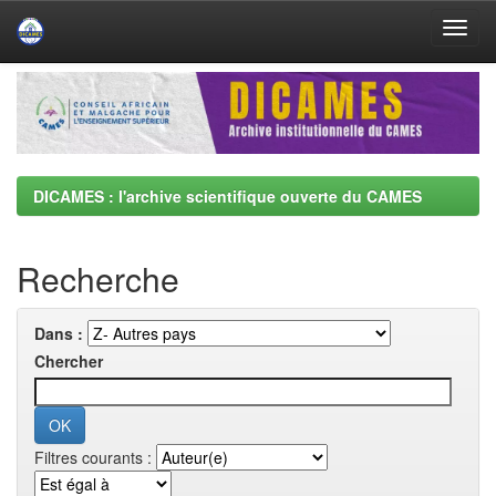
Skip
navigation
DICAMES : l'archive scientifique ouverte du CAMES
Recherche
Dans :
Chercher
Filtres courants :