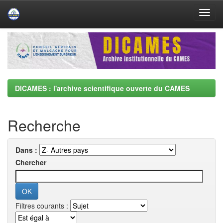
Skip
navigation
DICAMES : l'archive scientifique ouverte du CAMES
Recherche
Dans :
Chercher
Filtres courants :