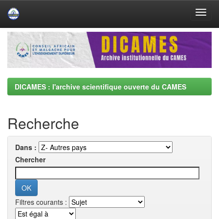
Skip
navigation
DICAMES : l'archive scientifique ouverte du CAMES
Recherche
Dans :
Chercher
Filtres courants :