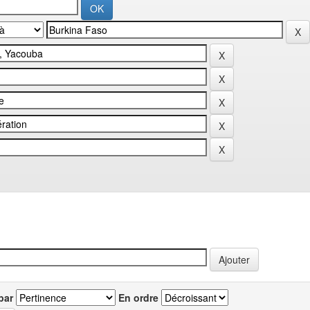
par
En ordre