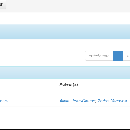
précédente
1
s
Auteur(s)
-1972
Allain, Jean-Claude
;
Zerbo, Yacouba