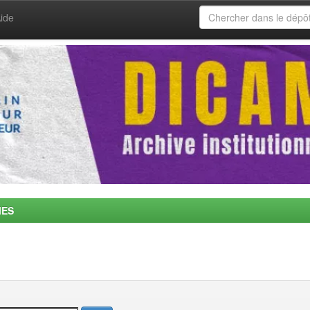
ide
MES