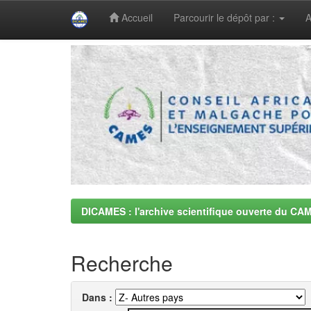
Accueil
Parcourir le dépôt par :
A
Skip
navigation
DICAMES : l'archive scientifique ouverte du CA
Recherche
Dans :