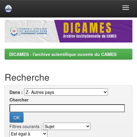
Skip
navigation
DICAMES : l'archive scientifique ouverte du CAMES
Recherche
Dans :
Chercher
Filtres courants :