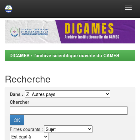
Skip
navigation
DICAMES : l'archive scientifique ouverte du CAMES
Recherche
Dans :
Chercher
Filtres courants :