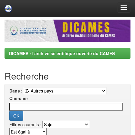
Skip
navigation
DICAMES : l'archive scientifique ouverte du CAMES
Recherche
Dans :
Chercher
Filtres courants :