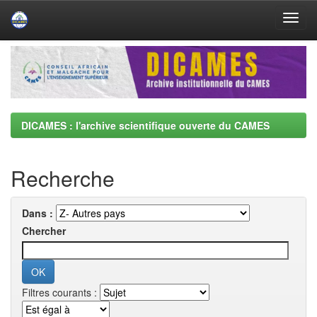
Skip
navigation
DICAMES : l'archive scientifique ouverte du CAMES
Recherche
Dans :
Chercher
Filtres courants :